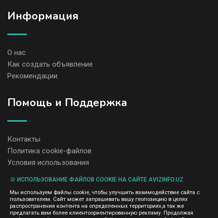
Информация
О нас
Как создать объявление
Рекомендации
Помощь и Поддержка
Контакты
Политика cookie-файлов
Условия использования
🍪 ИСПОЛЬЗОВАНИЕ ФАЙЛОВ COOKIE НА САЙТЕ AVIZINFO.UZ
Администрация сайта AvizInfo.uz не несет ответственность за
Мы используем файлы cookie, чтобы улучшить взаимодействие сайта с
содержание размещенных объявлений.
пользователем. Сайт может запрашивать вашу геопозицию в целях
Мы ценим конфиденциальность наших пользователей. Мы не
распространения контента на определенных территориях,а так же
передаем и не продаем личную информацию зарегистрированных
предлагать вам более клиентоориентированную рекламу. Продолжая
пользователей AvizInfo.uz третьим лицам. Мы не отвечаем за