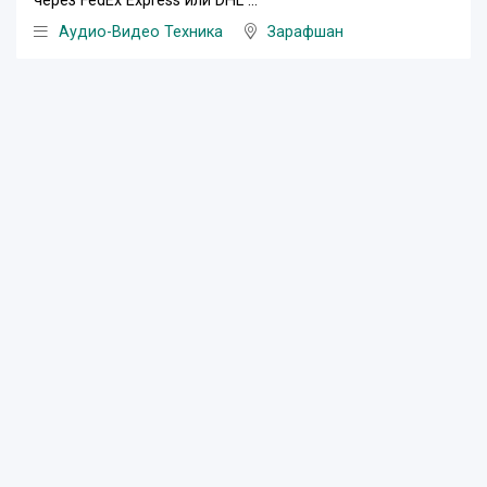
через FedEx Express или DHL ...
Аудио-Видео Техника
Зарафшан