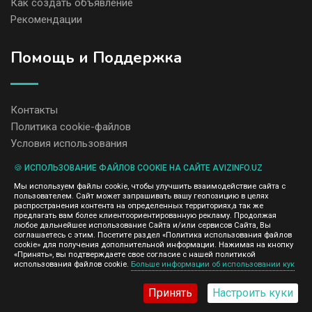
Как создать объявление
Рекомендации
Помощь и Поддержка
Контакты
Политика cookie-файлов
Условия использования
🍪 ИСПОЛЬЗОВАНИЕ ФАЙЛОВ COOKIE НА САЙТЕ AVIZINFO.UZ
Администрация сайта AvizInfo.uz не несет ответственность за
Мы используем файлы cookie, чтобы улучшить взаимодействие сайта с
содержание размещенных объявлений.
пользователем. Сайт может запрашивать вашу геопозицию в целях
Мы ценим конфиденциальность наших пользователей. Мы не
распространения контента на определенных территориях,а так же
передаем и не продаем личную информацию зарегистрированных
предлагать вам более клиентоориентированную рекламу. Продолжая
пользователей AvizInfo.uz третьим лицам. Мы не отвечаем за
любое дальнейшее использование Сайта и/или сервисов Сайта, Вы
правила конфиденциальности сайтов на которые ссылается
соглашаетесь с этим. Посетите раздел «Политика использования файлов
AvizInfo.uz. На некоторых страницах нашего сайта представлена
cookie» для получения дополнительной информации. Нажимая на кнопку
реклама Google Adsense Advertising Network. Чтобы узнать
«Принять», вы подтверждаете свое согласие с нашей политикой
нажмите тут
использования файлов cookie.
Больше информации об использовании кук
подробней о правилах конфиденциальности Google
.
Принять
Настроить куки