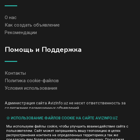
О нас
Как создать объявление
Рекомендации
Помощь и Поддержка
Контакты
Политика cookie-файлов
Условия использования
Администрация сайта AvizInfo.uz не несет ответственность за
содержание размещенных объявлений.
Мы ценим конфиденциальность наших пользователей. Мы не
передаем и не продаем личную информацию зарегистрированных
🍪 ИСПОЛЬЗОВАНИЕ ФАЙЛОВ COOKIE НА САЙТЕ AVIZINFO.UZ
пользователей AvizInfo.uz третьим лицам. Мы не отвечаем за
Мы используем файлы cookie, чтобы улучшить взаимодействие сайта с
правила конфиденциальности сайтов на которые ссылается
пользователем. Сайт может запрашивать вашу геопозицию в целях
AvizInfo.uz. На некоторых страницах нашего сайта представлена
распространения контента на определенных территориях,а так же
реклама Google Adsense Advertising Network. Чтобы узнать
предлагать вам более клиентоориентированную рекламу. Продолжая